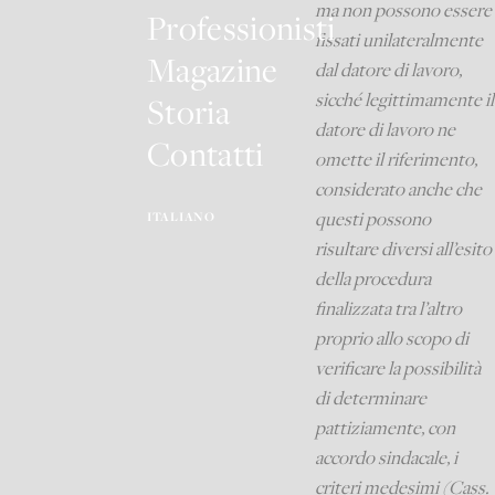
ma non possono essere
Professionisti
fissati unilateralmente
Magazine
dal datore di lavoro,
sicché legittimamente il
Storia
datore di lavoro ne
Contatti
omette il riferimento,
considerato anche che
questi possono
ITALIANO
risultare diversi all’esito
della procedura
finalizzata tra l’altro
proprio allo scopo di
verificare la possibilità
di determinare
pattiziamente, con
accordo sindacale, i
criteri medesimi (Cass.