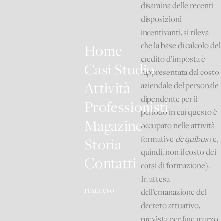
disamina delle recenti
disposizioni
incentivanti, si rileva
che la base di calcolo del
Home
credito d’imposta è
Casi Studio
rappresentata dal costo
Attività
aziendale del personale
dipendente per il
Professionisti
periodo in cui questo è
Magazine
occupato nelle attività
formative
de quibus
(e,
Storia
quindi, non il costo dei
Contatti
corsi di formazione).
In attesa
dell’emanazione del
ITALIANO
decreto attuativo,
prevista per fine marzo