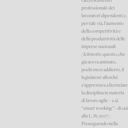
l’accrescimento
professionale dei
lavoratori dipendenti e,
per tale via, l’aumento
della competitività e
della produttività delle
imprese nazionali
(
leitmotiv
, questo, che
già aveva animato,
pochi mesi addietro, il
legislatore allorché
s’apprestava a licenziare
la disciplina in materia
di lavoro agile – c.d.
“
smart working”
– di cui
alla L. 81/2017).
Proseguendo nella