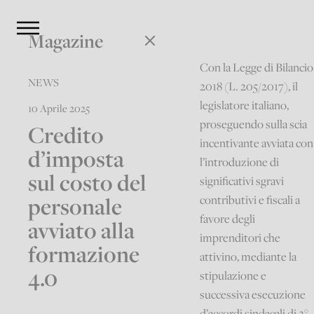
Magazine
Con la Legge di Bilancio
NEWS
2018 (L. 205/2017), il
legislatore italiano,
10 Aprile 2025
proseguendo sulla scia
Credito
incentivante avviata con
d’imposta
l’introduzione di
sul costo del
significativi sgravi
personale
contributivi e fiscali a
favore degli
avviato alla
imprenditori che
formazione
attivino, mediante la
4.0
stipulazione e
successiva esecuzione
d’accordi sindacali di 2°