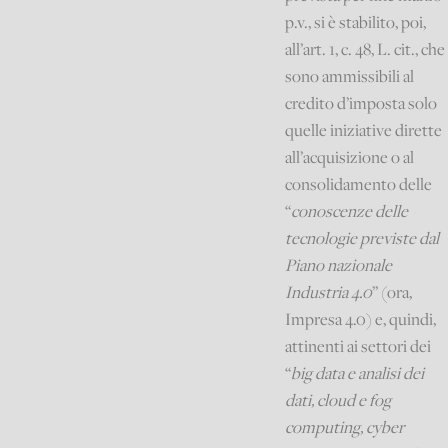
p.v., si è stabilito, poi,
all’art. 1, c. 48, L. cit., che
sono ammissibili al
credito d’imposta solo
quelle iniziative dirette
all’acquisizione o al
consolidamento delle
“
conoscenze delle
tecnologie previste dal
Piano nazionale
Industria 4.0
” (ora,
Impresa 4.0) e, quindi,
attinenti ai settori dei
“
big data e analisi dei
dati, cloud e fog
computing, cyber