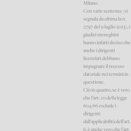
Milano.
Con varie sentenze (si
segnala da ultima la n.
2797 del 9 luglio 2013), i
giudici meneghini
hanno infatti deciso che
anche i dirigenti
licenziati debbano
impugnare il recesso
datoriale nei termini in
questione.
Ciò in quanto, se è vero
che l’art. 10 della legge
604/66 esclude i
dirigenti
dall’applicabilità dell’art.
6, è anche vero che l’art.