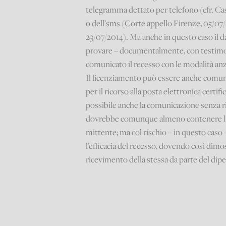
telegramma dettato per telefono (cfr. Ca
o dell’sms (Corte appello Firenze, 05/07/2
23/07/2014). Ma anche in questo caso il da
provare – documentalmente, con testimon
comunicato il recesso con le modalità anz
Il licenziamento può essere anche comunic
per il ricorso alla posta elettronica certif
possibile anche la comunicazione senza ri
dovrebbe comunque almeno contenere l’inte
mittente; ma col rischio – in questo caso 
l’efficacia del recesso, dovendo così dimost
ricevimento della stessa da parte del dip