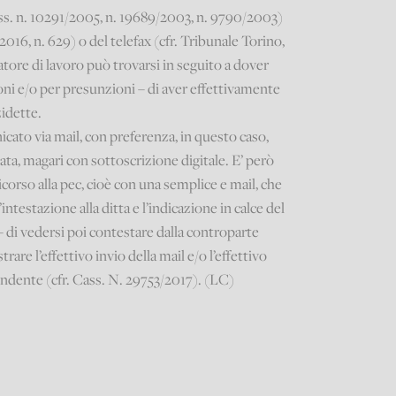
ss. n. 10291/2005, n. 19689/2003, n. 9790/2003)
016, n. 629) o del telefax (cfr. Tribunale Torino,
tore di lavoro può trovarsi in seguito a dover
i e/o per presunzioni – di aver effettivamente
idette.
ato via mail, con preferenza, in questo caso,
icata, magari con sottoscrizione digitale. E’ però
corso alla pec, cioè con una semplice e mail, che
stazione alla ditta e l’indicazione in calce del
– di vedersi poi contestare dalla controparte
rare l’effettivo invio della mail e/o l’effettivo
endente (cfr. Cass. N. 29753/2017). (LC)