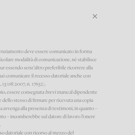
l licenziamento deve essere comunicato in forma
icolare modalità di comunicazione, né stabilisce
pur essendo senz’altro preferibile ricorrere alla
può comunicare il recesso datoriale anche con
., 13/08/2007, n. 17652).
pio, essere consegnata
brevi manu
al dipendente
e dello stesso di firmare per ricevuta una copia
a avvenga alla presenza di testimoni, in quanto –
nto – incomberebbe sul datore di lavoro l’onere
.
sso datoriale con ricorso al mezzo del