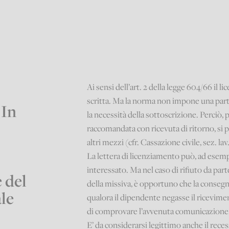
Ai sensi dell’art. 2 della legge 604/66 i
scritta. Ma la norma non impone una part
 In
la necessità della sottoscrizione. Perciò, 
raccomandata con ricevuta di ritorno, si 
altri mezzi (cfr. Cassazione civile, sez. lav
La lettera di licenziamento può, ad esem
interessato. Ma nel caso di rifiuto da part
 del
della missiva, è opportuno che la consegn
le
qualora il dipendente negasse il ricevime
di comprovare l’avvenuta comunicazione
E’ da considerarsi legittimo anche il rece