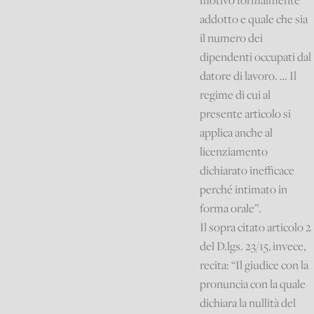
motivo formalmente
addotto e quale che sia
il numero dei
dipendenti occupati dal
datore di lavoro. … Il
regime di cui al
presente articolo si
applica anche al
licenziamento
dichiarato inefficace
perché intimato in
forma orale”.
Il sopra citato articolo 2
del D.lgs. 23/15, invece,
recita: “Il giudice con la
pronuncia con la quale
dichiara la nullità del