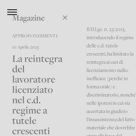
Magazine
Il D.l.gs. n. 23/2015,
APPROFONDIMENTI
introducendo il regime
delle c.d. tutele
10 Aprile 2025
crescenti, ha limitato la
La reintegra
reintegra ai casi di
del
licenziamento nullo,
lavoratore
inefficace (perché in
licenziato
forma orale) e
discriminatorio, nonché
nel c.d.
nelle ipotesi in cui sia
regime a
accertata in giudizio
tutele
l’insussistenza del fatto
crescenti
materiale che dovrebbe
stare alla base del