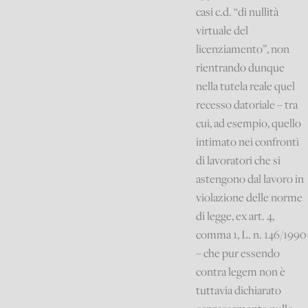
casi c.d. “di nullità
virtuale del
licenziamento”, non
rientrando dunque
nella tutela reale quel
recesso datoriale – tra
cui, ad esempio, quello
intimato nei confronti
di lavoratori che si
astengono dal lavoro in
violazione delle norme
di legge, ex art. 4,
comma 1, L. n. 146/1990
– che pur essendo
contra legem non è
tuttavia dichiarato