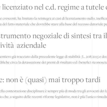
 licenziato nel c.d. regime a tutele
tele crescenti, ha limitato la reintegra ai casi di licenziamento nullo, inef
nza del fatto materiale che dovrebbe stare alla base del recesso datoriale p
strumento negoziale di sintesi tra i
ività aziendale
entiero già tracciato dalla precedente legge di stabilità (L. 208/2015 e dec
iche circa la detassazione dei premi di risultato ed i benefici riconosciuti
: non è (quasi) mai troppo tardi
lla contestazione disciplinare è sempre più di moda tra gli avvocati dei l
io che, a seguito delle recenti riforme legislative, non è più l’unico rimed