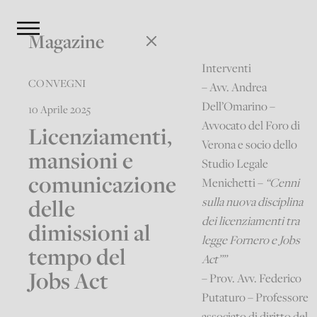
Magazine
Interventi
CONVEGNI
– Avv. Andrea
Dell’Omarino –
10 Aprile 2025
Avvocato del Foro di
Licenziamenti,
Verona e socio dello
mansioni e
Studio Legale
comunicazione
Menichetti –
“Cenni
delle
sulla nuova disciplina
dei licenziamenti tra
dimissioni al
legge Fornero e Jobs
tempo del
Act””
Jobs Act
– Prov. Avv. Federico
Putaturo – Professore
associato di diritto del