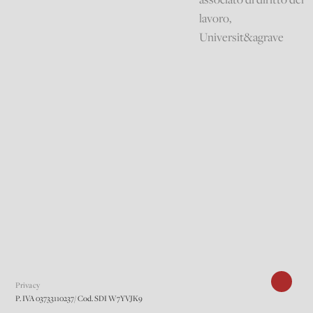
lavoro,
Universit&agrave
Privacy
P. IVA 03733110237/ Cod. SDI W7YVJK9