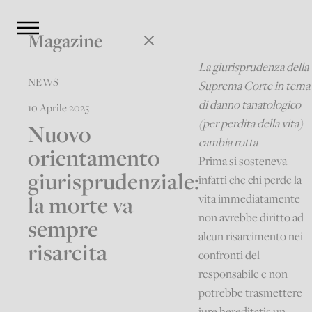
Magazine
La giurisprudenza della
NEWS
Suprema Corte in tema
di danno tanatologico
10 Aprile 2025
(per perdita della vita)
Nuovo
cambia rotta
orientamento
Prima si sosteneva
giurisprudenziale:
infatti che chi perde la
la morte va
vita immediatamente
non avrebbe diritto ad
sempre
alcun risarcimento nei
risarcita
confronti del
responsabile e non
potrebbe trasmettere
iure hereditatis un