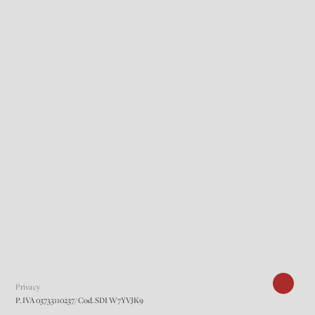
Privacy
P. IVA 03733110237/ Cod. SDI W7YVJK9