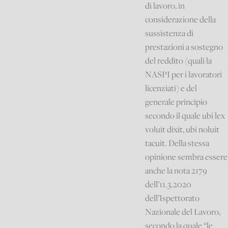
di lavoro, in
considerazione della
sussistenza di
prestazioni a sostegno
del reddito (quali la
NASPI per i lavoratori
licenziati) e del
generale principio
secondo il quale ubi lex
voluit dixit, ubi noluit
tacuit. Della stessa
opinione sembra essere
anche la nota 2179
dell’11.3.2020
dell’Ispettorato
Nazionale del Lavoro,
secondo la quale “le