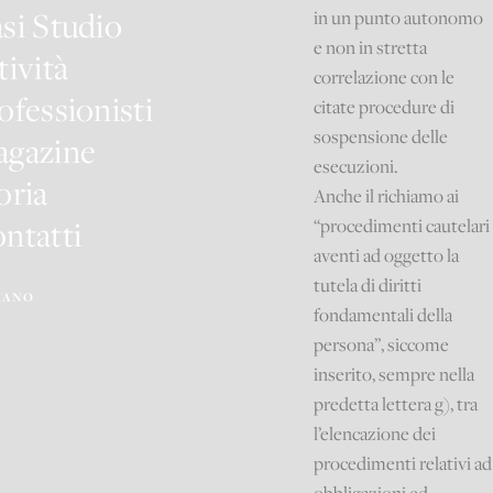
si Studio
in un punto autonomo
e non in stretta
tività
correlazione con le
ofessionisti
citate procedure di
sospensione delle
gazine
esecuzioni.
oria
Anche il richiamo ai
ntatti
“procedimenti cautelari
aventi ad oggetto la
tutela di diritti
IANO
fondamentali della
persona”, siccome
inserito, sempre nella
predetta lettera g), tra
l’elencazione dei
procedimenti relativi ad