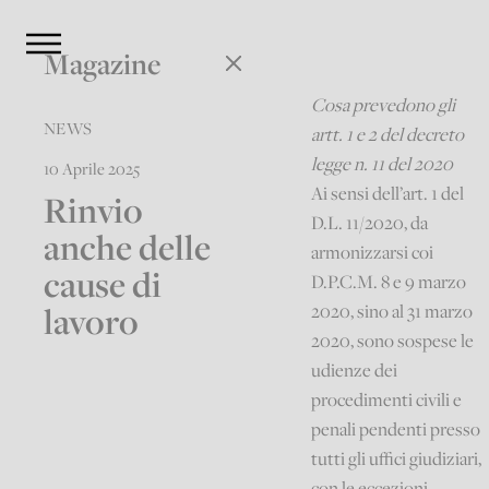
Magazine
Cosa prevedono gli
NEWS
artt. 1 e 2 del decreto
legge n. 11 del 2020
10 Aprile 2025
Ai sensi dell’art. 1 del
Rinvio
D.L. 11/2020, da
anche delle
armonizzarsi coi
cause di
D.P.C.M. 8 e 9 marzo
lavoro
2020, sino al 31 marzo
2020, sono sospese le
udienze dei
procedimenti civili e
penali pendenti presso
tutti gli uffici giudiziari,
con le eccezioni