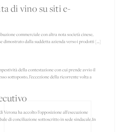
a di vino su siti e-
ribuzione commerciale con altra nota società cinese,
se dimostrato dalla suddetta azienda verso i prodotti […]
mpestività della contestazione con cui prende avvio il
so sottoposto, l’eccezione della ricorrente volta a
secutivo
i Verona ha accolto l’opposizione all’esecuzione
ale di conciliazione sottoscritto in sede sindacale.In