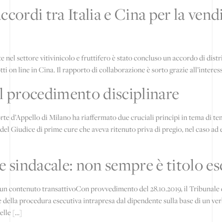
cordi tra Italia e Cina per la vendit
nel settore vitivinicolo e fruttifero è stato concluso un accordo di dist
i on line in Cina. Il rapporto di collaborazione è sorto grazie all’interes
el procedimento disciplinare
rte d’Appello di Milano ha riaffermato due cruciali principi in tema di te
l Giudice di prime cure che aveva ritenuto priva di pregio, nel caso ad es
de sindacale: non sempre è titolo e
n contenuto transattivoCon provvedimento del 28.10.2019, il Tribunale d
 della procedura esecutiva intrapresa dal dipendente sulla base di un verb
elle […]